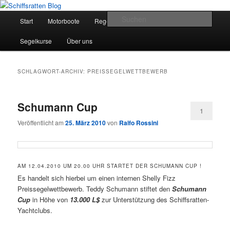
Zum
Zum
Segelsport in Second Life
primären
sekundären
Hauptmenü
Such
Start
Motorboote
Regelkunde
Segelboote
Inhalt
Inhalt
springen
springen
Schiffsratten Blog
Segelkurse
Über uns
SCHLAGWORT-ARCHIV:
PREISSEGELWETTBEWERB
Schumann Cup
1
Veröffentlicht am
25. März 2010
von
Ralfo Rossini
AM 12.04.2010 UM 20.00 UHR STARTET DER SCHUMANN CUP !
Es handelt sich hierbei um einen internen Shelly Fizz
Preissegelwettbewerb. Teddy Schumann stiftet den
Schumann
Cup
in Höhe von
13.000 L$
zur Unterstützung des Schiffsratten-
Yachtclubs.