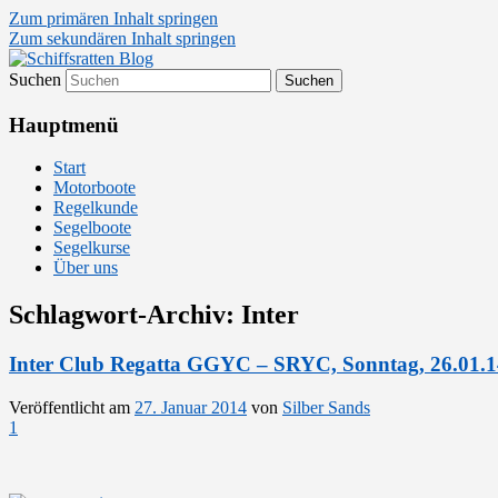
Zum primären Inhalt springen
Zum sekundären Inhalt springen
Suchen
Segelsport in Second Life
Schiffsratten Blog
Hauptmenü
Start
Motorboote
Regelkunde
Segelboote
Segelkurse
Über uns
Schlagwort-Archiv:
Inter
Inter Club Regatta GGYC – SRYC, Sonntag, 26.01.1
Veröffentlicht am
27. Januar 2014
von
Silber Sands
1