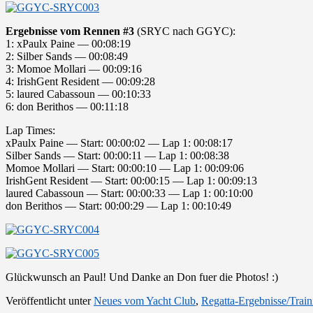
Ergebnisse vom Rennen #3
(SRYC nach GGYC):
1: xPaulx Paine — 00:08:19
2: Silber Sands — 00:08:49
3: Momoe Mollari — 00:09:16
4: IrishGent Resident — 00:09:28
5: laured Cabassoun — 00:10:33
6: don Berithos — 00:11:18
Lap Times:
xPaulx Paine — Start: 00:00:02 — Lap 1: 00:08:17
Silber Sands — Start: 00:00:11 — Lap 1: 00:08:38
Momoe Mollari — Start: 00:00:10 — Lap 1: 00:09:06
IrishGent Resident — Start: 00:00:15 — Lap 1: 00:09:13
laured Cabassoun — Start: 00:00:33 — Lap 1: 00:10:00
don Berithos — Start: 00:00:29 — Lap 1: 00:10:49
Glückwunsch an Paul! Und Danke an Don fuer die Photos! :)
Veröffentlicht unter
Neues vom Yacht Club
,
Regatta-Ergebnisse/Train