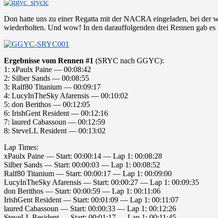
Don hatte uns zu einer Regatta mit der NACRA eingeladen, bei der 
wiederholten. Und wow! In den darauffolgenden drei Rennen gab es n
Ergebnisse vom Rennen #1
(SRYC nach GGYC):
1: xPaulx Paine — 00:08:42
2: Silber Sands — 00:08:55
3: Ralf80 Titanium — 00:09:17
4: LucyInTheSky Afarensis — 00:10:02
5: don Berithos — 00:12:05
6: IrishGent Resident — 00:12:16
7: laured Cabassoun — 00:12:59
8: SteveLL Resident — 00:13:02
Lap Times:
xPaulx Paine — Start: 00:00:14 — Lap 1: 00:08:28
Silber Sands — Start: 00:00:03 — Lap 1: 00:08:52
Ralf80 Titanium — Start: 00:00:17 — Lap 1: 00:09:00
LucyInTheSky Afarensis — Start: 00:00:27 — Lap 1: 00:09:35
don Berithos — Start: 00:00:59 — Lap 1: 00:11:06
IrishGent Resident — Start: 00:01:09 — Lap 1: 00:11:07
laured Cabassoun — Start: 00:00:33 — Lap 1: 00:12:26
SteveLL Resident — Start: 00:01:17 — Lap 1: 00:11:45