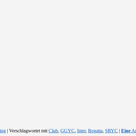
ing
|
Verschlagwortet mit
Club
,
GGYC
,
Inter
,
Regatta
,
SRYC
|
Eine
An