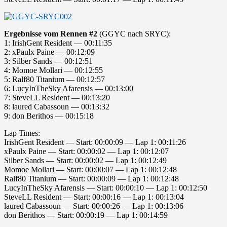
Ergebnisse vom Rennen #2
(GGYC nach SRYC):
1: IrishGent Resident — 00:11:35
2: xPaulx Paine — 00:12:09
3: Silber Sands — 00:12:51
4: Momoe Mollari — 00:12:55
5: Ralf80 Titanium — 00:12:57
6: LucyInTheSky Afarensis — 00:13:00
7: SteveLL Resident — 00:13:20
8: laured Cabassoun — 00:13:32
9: don Berithos — 00:15:18
Lap Times:
IrishGent Resident — Start: 00:00:09 — Lap 1: 00:11:26
xPaulx Paine — Start: 00:00:02 — Lap 1: 00:12:07
Silber Sands — Start: 00:00:02 — Lap 1: 00:12:49
Momoe Mollari — Start: 00:00:07 — Lap 1: 00:12:48
Ralf80 Titanium — Start: 00:00:09 — Lap 1: 00:12:48
LucyInTheSky Afarensis — Start: 00:00:10 — Lap 1: 00:12:50
SteveLL Resident — Start: 00:00:16 — Lap 1: 00:13:04
laured Cabassoun — Start: 00:00:26 — Lap 1: 00:13:06
don Berithos — Start: 00:00:19 — Lap 1: 00:14:59