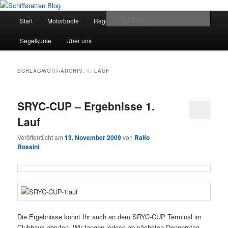
Zum
Zum
Segelsport in Second Life
primären
sekundären
Hauptmenü
Such
Start
Motorboote
Regelkunde
Segelboote
Inhalt
Inhalt
springen
springen
Schiffsratten Blog
Segelkurse
Über uns
SCHLAGWORT-ARCHIV:
1. LAUF
SRYC-CUP – Ergebnisse 1.
Lauf
Veröffentlicht am
13. November 2009
von
Ralfo
Rossini
Die Ergebnisse könnt Ihr auch an dem SRYC-CUP Terminal im
Clubhaus abrufen. Wir fangen jedoch ab nächsten Donnerstag