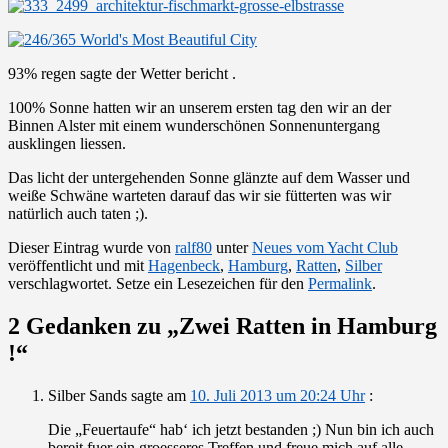
93% regen sagte der Wetter bericht .
100% Sonne hatten wir an unserem ersten tag den wir an der
Binnen Alster mit einem wunderschönen Sonnenuntergang
ausklingen liessen.
Das licht der untergehenden Sonne glänzte auf dem Wasser und
weiße Schwäne warteten darauf das wir sie fütterten was wir
natürlich auch taten ;).
Dieser Eintrag wurde von
ralf80
unter
Neues vom Yacht Club
veröffentlicht und mit
Hagenbeck
,
Hamburg
,
Ratten
,
Silber
verschlagwortet. Setze ein Lesezeichen für den
Permalink
.
2 Gedanken zu „
Zwei Ratten in Hamburg
!
“
Silber Sands
sagte am
10. Juli 2013 um 20:24 Uhr
:
Die „Feuertaufe“ hab‘ ich jetzt bestanden ;) Nun bin ich auch
bereit fuer ein groesseres Treffen und freue mich auf alle