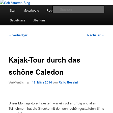
Zum
Segelsport in Second Life
primären
Hauptmenü
Such
Start
Motorboote
Regelkunde
Segelboote
Inhalt
springen
Schiffsratten Blog
Segelkurse
Über uns
Beitragsnavigation
←
Vorheriger
Nächster
→
Kajak-Tour durch das
schöne Caledon
Veröffentlicht am
18. März 2014
von
Ralfo Rossini
Unser Montags-Event gestern war ein voller Erfolg und allen
Teilnehmern hat die Strecke mit den sehr schön gestalteten Sims