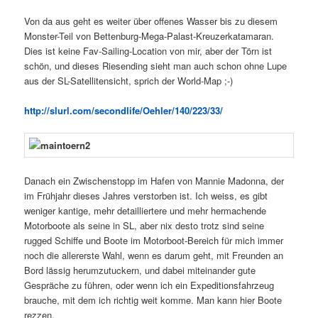
Von da aus geht es weiter über offenes Wasser bis zu diesem
Monster-Teil von Bettenburg-Mega-Palast-Kreuzerkatamaran.
Dies ist keine Fav-Sailing-Location von mir, aber der Törn ist
schön, und dieses Riesending sieht man auch schon ohne Lupe
aus der SL-Satellitensicht, sprich der World-Map ;-)
http://slurl.com/secondlife/Oehler/140/223/33/
Danach ein Zwischenstopp im Hafen von Mannie Madonna, der
im Frühjahr dieses Jahres verstorben ist. Ich weiss, es gibt
weniger kantige, mehr detailliertere und mehr hermachende
Motorboote als seine in SL, aber nix desto trotz sind seine
rugged Schiffe und Boote im Motorboot-Bereich für mich immer
noch die allererste Wahl, wenn es darum geht, mit Freunden an
Bord lässig herumzutuckern, und dabei miteinander gute
Gespräche zu führen, oder wenn ich ein Expeditionsfahrzeug
brauche, mit dem ich richtig weit komme. Man kann hier Boote
rezzen.