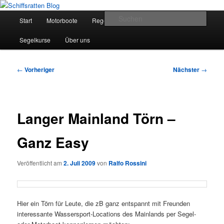
Zum
Segelsport in Second Life
primären
Hauptmenü
Such
Start
Motorboote
Regelkunde
Segelboote
Inhalt
springen
Schiffsratten Blog
Segelkurse
Über uns
Beitragsnavigation
←
Vorheriger
Nächster
→
Langer Mainland Törn –
Ganz Easy
Veröffentlicht am
2. Juli 2009
von
Ralfo Rossini
Hier ein Törn für Leute, die zB ganz entspannt mit Freunden
interessante Wassersport-Locations des Mainlands per Segel-