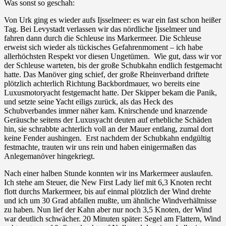
Was sonst so geschah:
Von Urk ging es wieder aufs Ijsselmeer: es war ein fast schon heißer
Tag. Bei Levystadt verlassen wir das nördliche Ijsselmeer und
fahren dann durch die Schleuse ins Markermeer. Die Schleuse
erweist sich wieder als tückisches Gefahrenmoment – ich habe
allerhöchsten Respekt vor diesen Ungetümen. Wie gut, dass wir vor
der Schleuse warteten, bis der große Schubkahn endlich festgemacht
hatte. Das Manöver ging schief, der große Rheinverband driftete
plötzlich achterlich Richtung Backbordmauer, wo bereits eine
Luxusmotoryacht festgemacht hatte. Der Skipper bekam die Panik,
und setzte seine Yacht eiligs zurück, als das Heck des
Schubverbandes immer näher kam. Knirschende und knarzende
Geräusche seitens der Luxusyacht deuten auf erhebliche Schäden
hin, sie schrabbte achterlich voll an der Mauer entlang, zumal dort
keine Fender aushingen. Erst nachdem der Schubkahn endgültig
festmachte, trauten wir uns rein und haben einigermaßen das
Anlegemanöver hingekriegt.
Nach einer halben Stunde konnten wir ins Markermeer auslaufen.
Ich stehe am Steuer, die New First Lady lief mit 6,3 Knoten recht
flott durchs Markermeer, bis auf einmal plötzlich der Wind drehte
und ich um 30 Grad abfallen mußte, um ähnliche Windverhältnisse
zu haben. Nun lief der Kahn aber nur noch 3,5 Knoten, der Wind
war deutlich schwächer. 20 Minuten später: Segel am Flattern, Wind