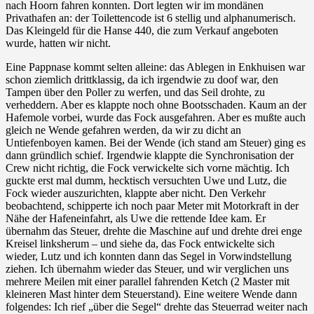
nach Hoorn fahren konnten. Dort legten wir im mondänen
Privathafen an: der Toilettencode ist 6 stellig und alphanumerisch.
Das Kleingeld für die Hanse 440, die zum Verkauf angeboten
wurde, hatten wir nicht.
Eine Pappnase kommt selten alleine: das Ablegen in Enkhuisen war
schon ziemlich drittklassig, da ich irgendwie zu doof war, den
Tampen über den Poller zu werfen, und das Seil drohte, zu
verheddern. Aber es klappte noch ohne Bootsschaden. Kaum an der
Hafemole vorbei, wurde das Fock ausgefahren. Aber es mußte auch
gleich ne Wende gefahren werden, da wir zu dicht an
Untiefenboyen kamen. Bei der Wende (ich stand am Steuer) ging es
dann gründlich schief. Irgendwie klappte die Synchronisation der
Crew nicht richtig, die Fock verwickelte sich vorne mächtig. Ich
guckte erst mal dumm, hecktisch versuchten Uwe und Lutz, die
Fock wieder auszurichten, klappte aber nicht. Den Verkehr
beobachtend, schipperte ich noch paar Meter mit Motorkraft in der
Nähe der Hafeneinfahrt, als Uwe die rettende Idee kam. Er
übernahm das Steuer, drehte die Maschine auf und drehte drei enge
Kreisel linksherum – und siehe da, das Fock entwickelte sich
wieder, Lutz und ich konnten dann das Segel in Vorwindstellung
ziehen. Ich übernahm wieder das Steuer, und wir verglichen uns
mehrere Meilen mit einer parallel fahrenden Ketch (2 Master mit
kleineren Mast hinter dem Steuerstand). Eine weitere Wende dann
folgendes: Ich rief „über die Segel“ drehte das Steuerrad weiter nach