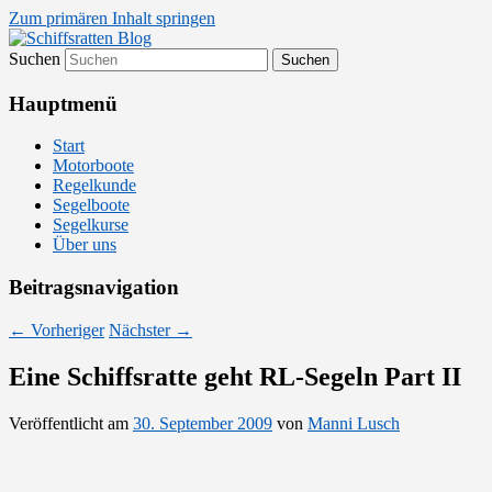
Zum primären Inhalt springen
Suchen
Segelsport in Second Life
Schiffsratten Blog
Hauptmenü
Start
Motorboote
Regelkunde
Segelboote
Segelkurse
Über uns
Beitragsnavigation
←
Vorheriger
Nächster
→
Eine Schiffsratte geht RL-Segeln Part II
Veröffentlicht am
30. September 2009
von
Manni Lusch