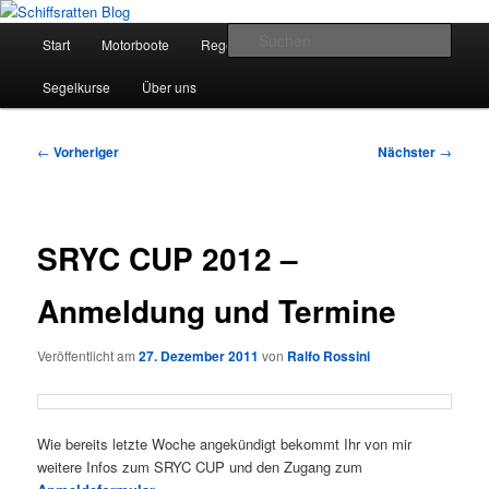
Zum
Segelsport in Second Life
primären
Hauptmenü
Such
Start
Motorboote
Regelkunde
Segelboote
Inhalt
springen
Schiffsratten Blog
Segelkurse
Über uns
Beitragsnavigation
←
Vorheriger
Nächster
→
SRYC CUP 2012 –
Anmeldung und Termine
Veröffentlicht am
27. Dezember 2011
von
Ralfo Rossini
Wie bereits letzte Woche angekündigt bekommt Ihr von mir
weitere Infos zum SRYC CUP und den Zugang zum