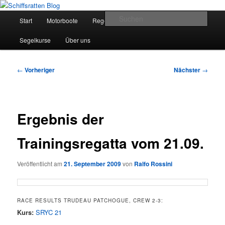
Zum
Segelsport in Second Life
primären
Hauptmenü
Such
Start
Motorboote
Regelkunde
Segelboote
Inhalt
springen
Schiffsratten Blog
Segelkurse
Über uns
Beitragsnavigation
←
Vorheriger
Nächster
→
Ergebnis der
Trainingsregatta vom 21.09.
Veröffentlicht am
21. September 2009
von
Ralfo Rossini
RACE RESULTS TRUDEAU PATCHOGUE, CREW 2-3:
Kurs:
SRYC 21