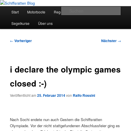
Zum
Segelsport in Second Life
primären
Hauptmenü
Such
Start
Motorboote
Regelkunde
Segelboote
Inhalt
springen
Schiffsratten Blog
Segelkurse
Über uns
Beitragsnavigation
←
Vorheriger
Nächster
→
i declare the olympic games
closed :-)
Veröffentlicht am
25. Februar 2014
von
Ralfo Rossini
Nach Sochi endete nun auch Gestern die Schiffsratten
Olympiade. Vor der nicht stattgefundenen Abschlussfeier ging es