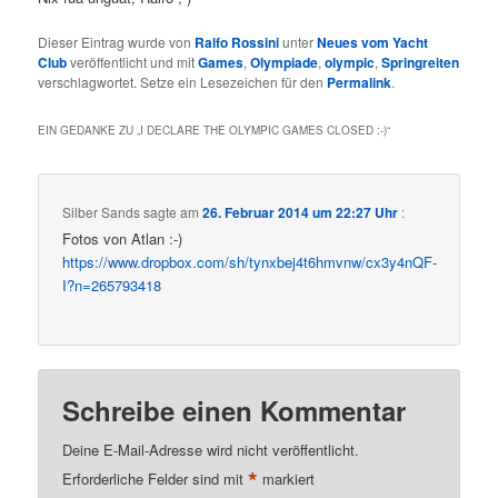
Dieser Eintrag wurde von
Ralfo Rossini
unter
Neues vom Yacht
Club
veröffentlicht und mit
Games
,
Olympiade
,
olympic
,
Springreiten
verschlagwortet. Setze ein Lesezeichen für den
Permalink
.
EIN GEDANKE ZU „
I DECLARE THE OLYMPIC GAMES CLOSED :-)
“
Silber Sands
sagte am
26. Februar 2014 um 22:27 Uhr
:
Fotos von Atlan :-)
https://www.dropbox.com/sh/tynxbej4t6hmvnw/cx3y4nQF-
I?n=265793418
Schreibe einen Kommentar
Deine E-Mail-Adresse wird nicht veröffentlicht.
*
Erforderliche Felder sind mit
markiert