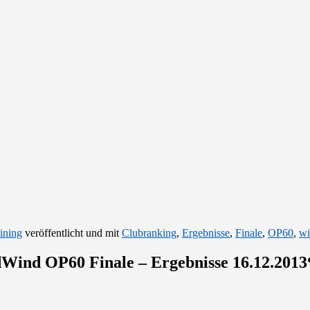
ining
veröffentlicht und mit
Clubranking
,
Ergebnisse
,
Finale
,
OP60
,
wi
Wind OP60 Finale – Ergebnisse 16.12.2013