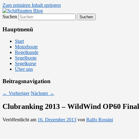
Zum primären Inhalt springen
Suchen
Segelsport in Second Life
Schiffsratten Blog
Hauptmenü
Start
Motorboote
Regelkunde
Segelboote
Segelkurse
Über uns
Beitragsnavigation
←
Vorheriger
Nächster
→
Clubranking 2013 – WildWind OP60 Finale
Veröffentlicht am
16. Dezember 2013
von
Ralfo Rossini