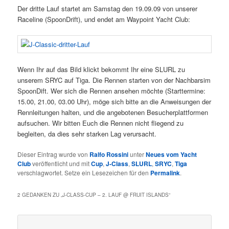
Der dritte Lauf startet am Samstag den 19.09.09 von unserer
Raceline (SpoonDrift), und endet am Waypoint Yacht Club:
Wenn Ihr auf das Bild klickt bekommt Ihr eine SLURL zu
unserem SRYC auf Tiga. Die Rennen starten von der Nachbarsim
SpoonDift. Wer sich die Rennen ansehen möchte (Starttermine:
15.00, 21.00, 03.00 Uhr), möge sich bitte an die Anweisungen der
Rennleitungen halten, und die angebotenen Besucherplattformen
aufsuchen. Wir bitten Euch die Rennen nicht fliegend zu
begleiten, da dies sehr starken Lag verursacht.
Dieser Eintrag wurde von
Ralfo Rossini
unter
Neues vom Yacht
Club
veröffentlicht und mit
Cup
,
J-Class
,
SLURL
,
SRYC
,
Tiga
verschlagwortet. Setze ein Lesezeichen für den
Permalink
.
2 GEDANKEN ZU „
J-CLASS-CUP – 2. LAUF @ FRUIT ISLANDS
“