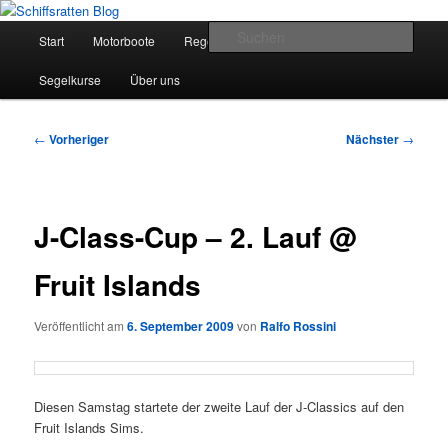
Zum
Segelsport in Second Life
primären
Hauptmenü
Such
Start
Motorboote
Regelkunde
Segelboote
Inhalt
springen
Schiffsratten Blog
Segelkurse
Über uns
Beitragsnavigation
←
Vorheriger
Nächster
→
J-Class-Cup – 2. Lauf @
Fruit Islands
Veröffentlicht am
6. September 2009
von
Ralfo Rossini
Diesen Samstag startete der zweite Lauf der J-Classics auf den
Fruit Islands Sims.