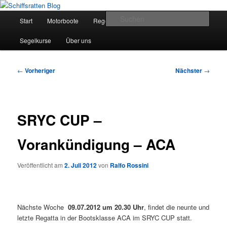
Zum
Segelsport in Second Life
primären
Hauptmenü
Such
Start
Motorboote
Regelkunde
Segelboote
Inhalt
springen
Schiffsratten Blog
Segelkurse
Über uns
Beitragsnavigation
←
Vorheriger
Nächster
→
SRYC CUP –
Vorankündigung – ACA
Veröffentlicht am
2. Juli 2012
von
Ralfo Rossini
Nächste Woche
09.07.2012 um 20.30 Uhr
, findet die neunte und
letzte Regatta in der Bootsklasse ACA im SRYC CUP statt.