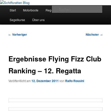
Zum
Segelsport in Second Life
primären
Hauptmenü
Such
Start
Motorboote
Regelkunde
Segelboote
Inhalt
springen
Schiffsratten Blog
Segelkurse
Über uns
Beitragsnavigation
←
Vorheriger
Nächster
→
Ergebnisse Flying Fizz Club
Ranking – 12. Regatta
Veröffentlicht am
12. Dezember 2011
von
Ralfo Rossini