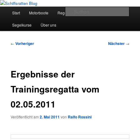
Zum
Segelsport in Second Life
primären
Hauptmenü
Such
Start
Motorboote
Regelkunde
Segelboote
Inhalt
springen
Schiffsratten Blog
Segelkurse
Über uns
Beitragsnavigation
←
Vorheriger
Nächster
→
Ergebnisse der
Trainingsregatta vom
02.05.2011
Veröffentlicht am
2. Mai 2011
von
Ralfo Rossini