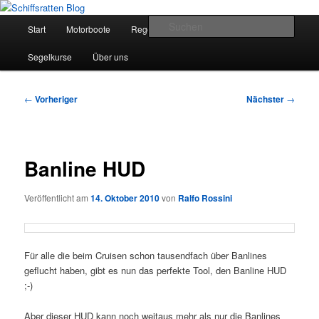
Zum
Segelsport in Second Life
primären
Hauptmenü
Such
Start
Motorboote
Regelkunde
Segelboote
Inhalt
springen
Schiffsratten Blog
Segelkurse
Über uns
Beitragsnavigation
←
Vorheriger
Nächster
→
Banline HUD
Veröffentlicht am
14. Oktober 2010
von
Ralfo Rossini
Für alle die beim Cruisen schon tausendfach über Banlines
geflucht haben, gibt es nun das perfekte Tool, den Banline HUD
;-)
Aber dieser HUD kann noch weitaus mehr als nur die Banlines