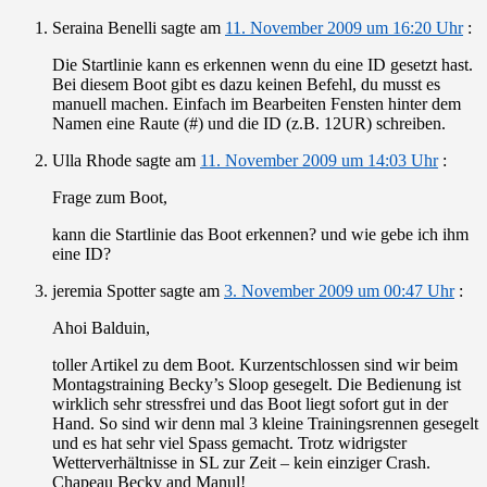
Seraina Benelli
sagte am
11. November 2009 um 16:20 Uhr
:
Die Startlinie kann es erkennen wenn du eine ID gesetzt hast.
Bei diesem Boot gibt es dazu keinen Befehl, du musst es
manuell machen. Einfach im Bearbeiten Fensten hinter dem
Namen eine Raute (#) und die ID (z.B. 12UR) schreiben.
Ulla Rhode
sagte am
11. November 2009 um 14:03 Uhr
:
Frage zum Boot,
kann die Startlinie das Boot erkennen? und wie gebe ich ihm
eine ID?
jeremia Spotter
sagte am
3. November 2009 um 00:47 Uhr
:
Ahoi Balduin,
toller Artikel zu dem Boot. Kurzentschlossen sind wir beim
Montagstraining Becky’s Sloop gesegelt. Die Bedienung ist
wirklich sehr stressfrei und das Boot liegt sofort gut in der
Hand. So sind wir denn mal 3 kleine Trainingsrennen gesegelt
und es hat sehr viel Spass gemacht. Trotz widrigster
Wetterverhältnisse in SL zur Zeit – kein einziger Crash.
Chapeau Becky and Manul!