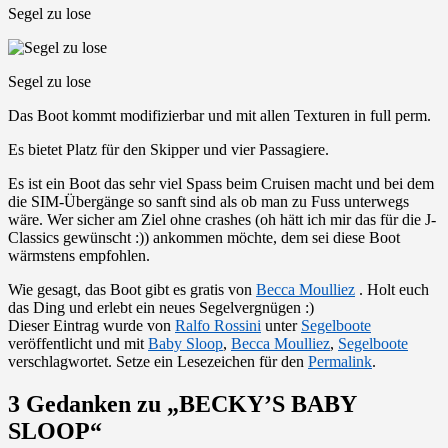
Segel zu lose
Segel zu lose
Das Boot kommt modifizierbar und mit allen Texturen in full perm.
Es bietet Platz für den Skipper und vier Passagiere.
Es ist ein Boot das sehr viel Spass beim Cruisen macht und bei dem
die SIM-Übergänge so sanft sind als ob man zu Fuss unterwegs
wäre. Wer sicher am Ziel ohne crashes (oh hätt ich mir das für die J-
Classics gewünscht :)) ankommen möchte, dem sei diese Boot
wärmstens empfohlen.
Wie gesagt, das Boot gibt es gratis von
Becca Moulliez
. Holt euch
das Ding und erlebt ein neues Segelvergnügen :)
Dieser Eintrag wurde von
Ralfo Rossini
unter
Segelboote
veröffentlicht und mit
Baby Sloop
,
Becca Moulliez
,
Segelboote
verschlagwortet. Setze ein Lesezeichen für den
Permalink
.
3 Gedanken zu „
BECKY’S BABY
SLOOP
“