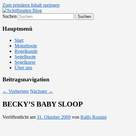
Zum primären Inhalt springen
Suchen
Segelsport in Second Life
Schiffsratten Blog
Hauptmenü
Start
Motorboote
Regelkunde
Segelboote
Segelkurse
Über uns
Beitragsnavigation
←
Vorheriger
Nächster
→
BECKY’S BABY SLOOP
Veröffentlicht am
31. Oktober 2009
von
Ralfo Rossini