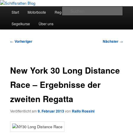
Zum
Segelsport in Second Life
primären
Hauptmenü
Such
Start
Motorboote
Regelkunde
Segelboote
Inhalt
springen
Schiffsratten Blog
Segelkurse
Über uns
Beitragsnavigation
←
Vorheriger
Nächster
→
New York 30 Long Distance
Race – Ergebnisse der
zweiten Regatta
Veröffentlicht am
9. Februar 2013
von
Ralfo Rossini