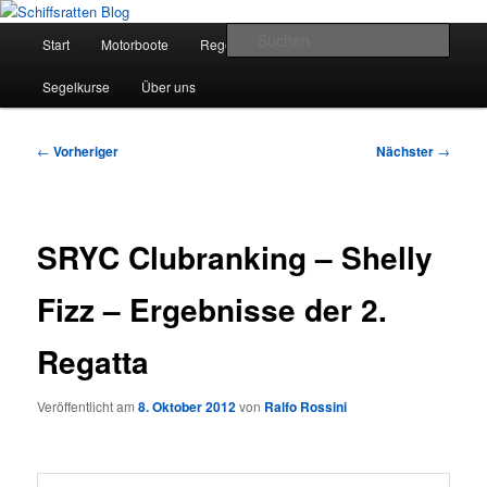
Zum
Segelsport in Second Life
primären
Hauptmenü
Such
Start
Motorboote
Regelkunde
Segelboote
Inhalt
springen
Schiffsratten Blog
Segelkurse
Über uns
Beitragsnavigation
←
Vorheriger
Nächster
→
SRYC Clubranking – Shelly
Fizz – Ergebnisse der 2.
Regatta
Veröffentlicht am
8. Oktober 2012
von
Ralfo Rossini