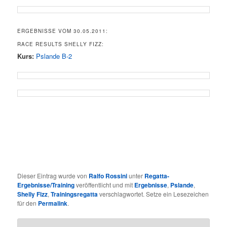
ERGEBNISSE VOM 30.05.2011:
RACE RESULTS SHELLY FIZZ:
Kurs:
Pslande B-2
Dieser Eintrag wurde von
Ralfo Rossini
unter
Regatta-
Ergebnisse/Training
veröffentlicht und mit
Ergebnisse
,
Pslande
,
Shelly Fizz
,
Trainingsregatta
verschlagwortet. Setze ein Lesezeichen
für den
Permalink
.