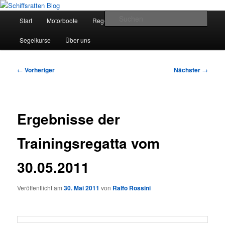
Zum
Segelsport in Second Life
primären
Hauptmenü
Such
Start
Motorboote
Regelkunde
Segelboote
Inhalt
springen
Schiffsratten Blog
Segelkurse
Über uns
Beitragsnavigation
←
Vorheriger
Nächster
→
Ergebnisse der
Trainingsregatta vom
30.05.2011
Veröffentlicht am
30. Mai 2011
von
Ralfo Rossini