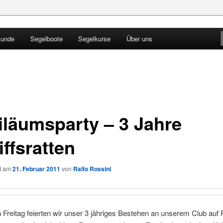
kunde
Segelboote
Segelkurse
Über uns
Blog
iläumsparty – 3 Jahre
ffsratten
ht am
21. Februar 2011
von
Ralfo Rossini
 Freitag feierten wir unser 3 jähriges Bestehen an unserem Club auf 