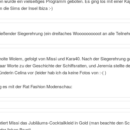
 wurde ein vielseitiges Programm geboten. Es ging los mit einer Ka
 die Sims der Insel Ibiza :-)
ießender Siegerehrung (ein dreifaches Woooooooooot an alle Teilneh
holte Wolem, gefolgt von Missi und Kara40. Nach der Siegerehrung g
aar Worte zu der Geschichte der Schiffsratten, und Jeremia stellte 
nderin Celina vor (leider hab ich da keine Fotos von :-( )
ng es mit der Rat Fashion Modenschau:
tiert Missi das Jubiläums-Cocktailkleid in Gold (man beachte den Sc
er linken Brust).