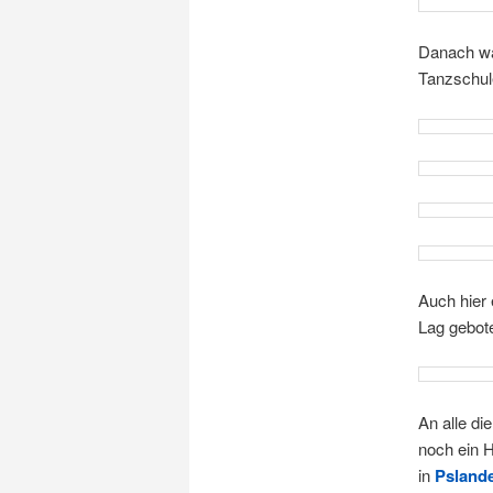
Danach war
Tanzschule
Auch hier 
Lag gebot
An alle di
noch ein H
in
Psland