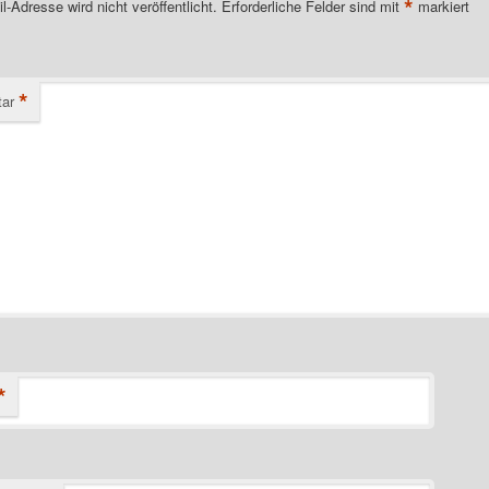
*
l-Adresse wird nicht veröffentlicht.
Erforderliche Felder sind mit
markiert
*
ar
*