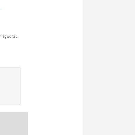
r
hlagwortet.