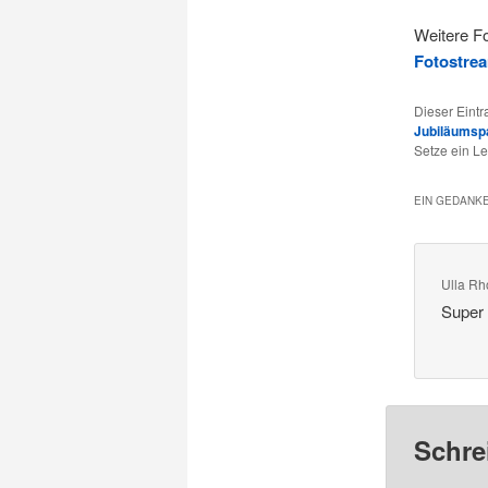
Weitere Fo
Fotostre
Dieser Eint
Jubiläumsp
Setze ein L
EIN GEDANKE
Ulla R
Super 
Schre