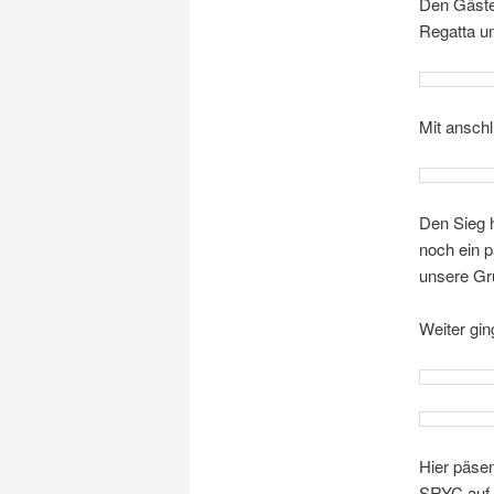
Den Gästen
Regatta um
Mit anschl
Den Sieg 
noch ein p
unsere Grü
Weiter gi
Hier päsen
SRYC auf d