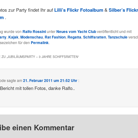
tos zur Party findet Ihr auf
Lilli’s Flickr Fotoalbum
&
Silber’s Flick
am
.
rag wurde von
Ralfo Rossini
unter
Neues vom Yacht Club
veröffentlicht und mit
arty
,
Kajak
,
Modenschau
,
Rat Fashion
,
Regatta
,
Schiffsratten
,
Tanzschule
versc
esezeichen für den
Permalink
.
 ZU „
JUBILÄUMSPARTY – 3 JAHRE SCHIFFSRATTEN
“
hode
sagte am
21. Februar 2011 um 21:52 Uhr
:
Bericht mit tollen Fotos, danke Ralfo..
ibe einen Kommentar