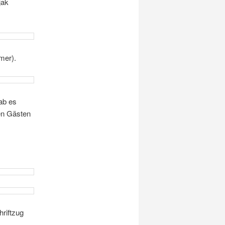
jak
mer).
ab es
den Gästen
hriftzug