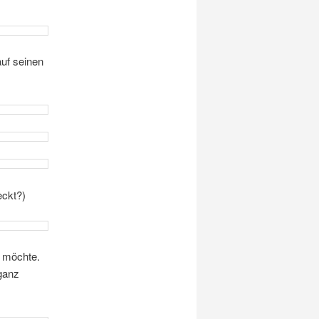
uf seinen
eckt?)
n möchte.
 ganz