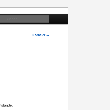
Suchen
Nächster
→
Pslande.