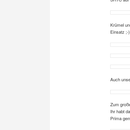
Krümel und
Einsatz ;-)
Auch unser
Zum große
Ihr habt d
Prima ge