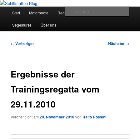
Zum
Segelsport in Second Life
primären
Hauptmenü
Such
Start
Motorboote
Regelkunde
Segelboote
Inhalt
springen
Schiffsratten Blog
Segelkurse
Über uns
Beitragsnavigation
←
Vorheriger
Nächster
→
Ergebnisse der
Trainingsregatta vom
29.11.2010
Veröffentlicht am
29. November 2010
von
Ralfo Rossini