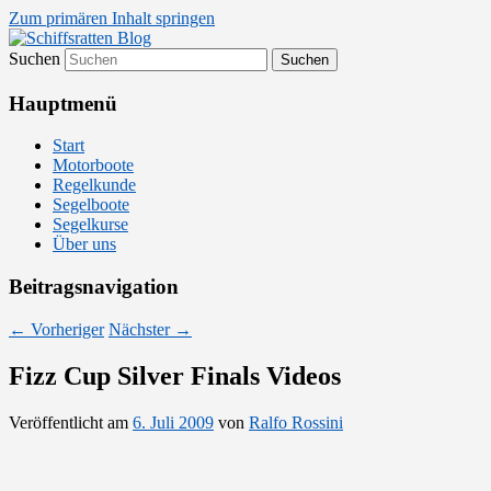
Zum primären Inhalt springen
Suchen
Segelsport in Second Life
Schiffsratten Blog
Hauptmenü
Start
Motorboote
Regelkunde
Segelboote
Segelkurse
Über uns
Beitragsnavigation
←
Vorheriger
Nächster
→
Fizz Cup Silver Finals Videos
Veröffentlicht am
6. Juli 2009
von
Ralfo Rossini