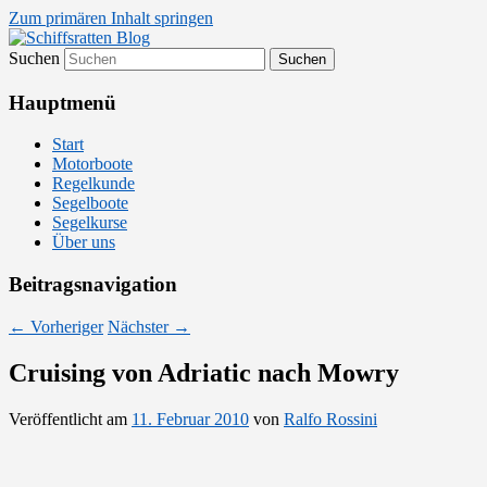
Zum primären Inhalt springen
Suchen
Segelsport in Second Life
Schiffsratten Blog
Hauptmenü
Start
Motorboote
Regelkunde
Segelboote
Segelkurse
Über uns
Beitragsnavigation
←
Vorheriger
Nächster
→
Cruising von Adriatic nach Mowry
Veröffentlicht am
11. Februar 2010
von
Ralfo Rossini