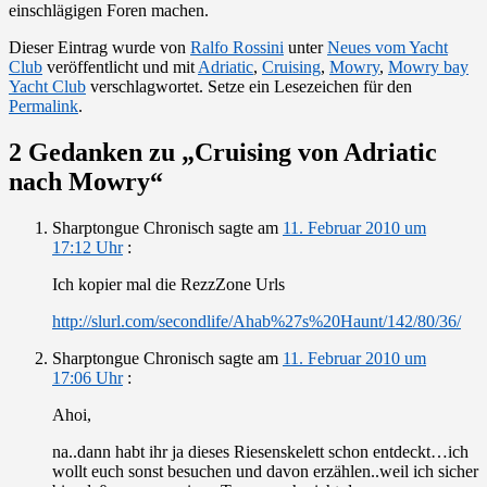
einschlägigen Foren machen.
Dieser Eintrag wurde von
Ralfo Rossini
unter
Neues vom Yacht
Club
veröffentlicht und mit
Adriatic
,
Cruising
,
Mowry
,
Mowry bay
Yacht Club
verschlagwortet. Setze ein Lesezeichen für den
Permalink
.
2 Gedanken zu „
Cruising von Adriatic
nach Mowry
“
Sharptongue Chronisch
sagte am
11. Februar 2010 um
17:12 Uhr
:
Ich kopier mal die RezzZone Urls
http://slurl.com/secondlife/Ahab%27s%20Haunt/142/80/36/
Sharptongue Chronisch
sagte am
11. Februar 2010 um
17:06 Uhr
:
Ahoi,
na..dann habt ihr ja dieses Riesenskelett schon entdeckt…ich
wollt euch sonst besuchen und davon erzählen..weil ich sicher