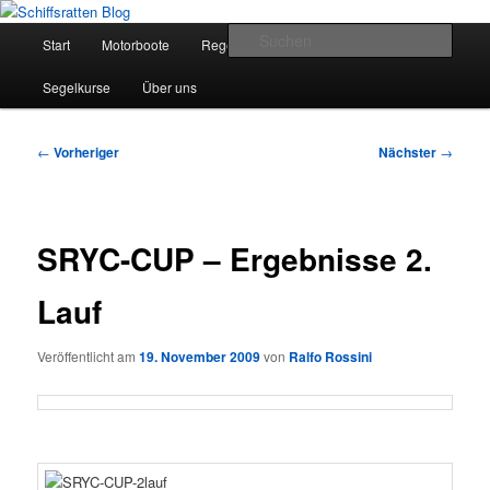
Zum
Segelsport in Second Life
primären
Hauptmenü
Such
Start
Motorboote
Regelkunde
Segelboote
Inhalt
springen
Schiffsratten Blog
Segelkurse
Über uns
Beitragsnavigation
←
Vorheriger
Nächster
→
SRYC-CUP – Ergebnisse 2.
Lauf
Veröffentlicht am
19. November 2009
von
Ralfo Rossini