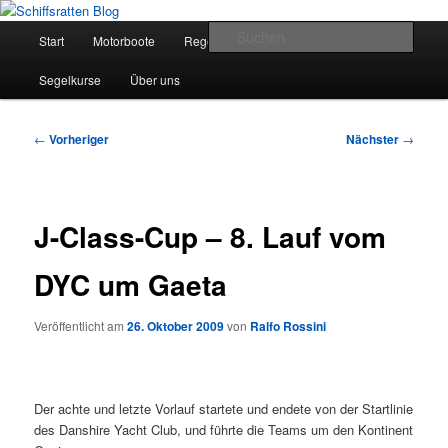
Zum
Segelsport in Second Life
primären
Hauptmenü
Such
Start
Motorboote
Regelkunde
Segelboote
Inhalt
springen
Schiffsratten Blog
Segelkurse
Über uns
Beitragsnavigation
←
Vorheriger
Nächster
→
J-Class-Cup – 8. Lauf vom
DYC um Gaeta
Veröffentlicht am
26. Oktober 2009
von
Ralfo Rossini
Der achte und letzte Vorlauf startete und endete von der Startlinie
des Danshire Yacht Club, und führte die Teams um den Kontinent