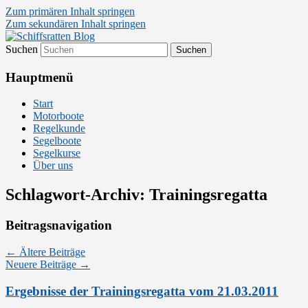
Zum primären Inhalt springen
Zum sekundären Inhalt springen
Suchen
Segelsport in Second Life
Schiffsratten Blog
Hauptmenü
Start
Motorboote
Regelkunde
Segelboote
Segelkurse
Über uns
Schlagwort-Archiv:
Trainingsregatta
Beitragsnavigation
←
Ältere Beiträge
Neuere Beiträge
→
Ergebnisse der Trainingsregatta vom 21.03.2011